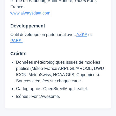
91 rue du Faubourg Saint-Honoré, 75008 Paris,
France
www.alwaysdata.com
Développement
Outil développé en partenariat avec
AZKA
et
PAESI
.
Crédits
Données météorologiques issues de modèles
publics (Météo-France ARPEGE/AROME, DWD
ICON, MeteoSwiss, NOAA GFS, Copernicus).
Sources créditées sur chaque carte.
Cartographie : OpenStreetMap, Leaflet.
Icônes : Font Awesome.